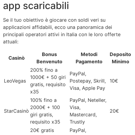
app scaricabili
Se il tuo obiettivo è giocare con soldi veri su
applicazioni affidabili, ecco una panoramica dei
principali operatori attivi in Italia con le loro offerte
attuali:
Bonus
Metodi
Deposito
Casinò
Benvenuto
Pagamento
Minimo
200% fino a
PayPal,
1000€ + 50 giri
LeoVegas
Postepay, Skrill,
10€
gratis, requisito
Visa, Apple Pay
x35
100% fino a
PayPal, Neteller,
2000€ + 100
Visa,
StarCasinò
20€
giri gratis,
Mastercard,
requisito x35
Trustly
20€ gratis
PayPal,