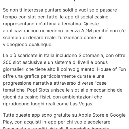
Se non ti interessa puntare soldi e vuoi solo passare il
tempo con slot ben fatte, le app di social casino
rappresentano un'ottima alternativa. Queste
applicazioni non richiedono licenza ADM perché non c'è
scambio di denaro reale: funzionano come un
videogioco qualunque.
Le più scaricate in Italia includono Slotomania, con oltre
200 slot esclusive e un sistema di livelli e bonus
giornalieri che tiene alto il coinvolgimento. House of Fun
offre una grafica particolarmente curata e una
progressione narrativa attraverso diverse "case"
tematiche. Pop! Slots unisce le slot alle meccaniche dei
giochi da casinò fisici, con ambientazioni che
riproducono luoghi reali come Las Vegas.
Tutte queste app sono gratuite su Apple Store e Google
Play, con acquisti in-app per chi vuole accelerare
l'accumulo di crediti virtuali. Il consiglio: imposta