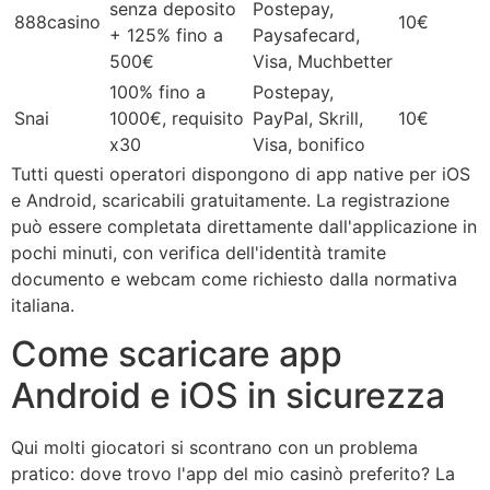
senza deposito
Postepay,
888casino
10€
+ 125% fino a
Paysafecard,
500€
Visa, Muchbetter
100% fino a
Postepay,
Snai
1000€, requisito
PayPal, Skrill,
10€
x30
Visa, bonifico
Tutti questi operatori dispongono di app native per iOS
e Android, scaricabili gratuitamente. La registrazione
può essere completata direttamente dall'applicazione in
pochi minuti, con verifica dell'identità tramite
documento e webcam come richiesto dalla normativa
italiana.
Come scaricare app
Android e iOS in sicurezza
Qui molti giocatori si scontrano con un problema
pratico: dove trovo l'app del mio casinò preferito? La