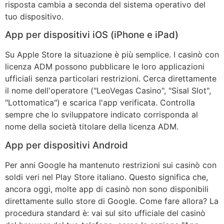
risposta cambia a seconda del sistema operativo del
tuo dispositivo.
App per dispositivi iOS (iPhone e iPad)
Su Apple Store la situazione è più semplice. I casinò con
licenza ADM possono pubblicare le loro applicazioni
ufficiali senza particolari restrizioni. Cerca direttamente
il nome dell'operatore ("LeoVegas Casino", "Sisal Slot",
"Lottomatica") e scarica l'app verificata. Controlla
sempre che lo sviluppatore indicato corrisponda al
nome della società titolare della licenza ADM.
App per dispositivi Android
Per anni Google ha mantenuto restrizioni sui casinò con
soldi veri nel Play Store italiano. Questo significa che,
ancora oggi, molte app di casinò non sono disponibili
direttamente sullo store di Google. Come fare allora? La
procedura standard è: vai sul sito ufficiale del casinò