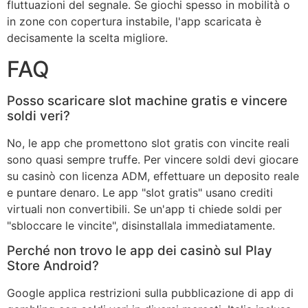
fluttuazioni del segnale. Se giochi spesso in mobilità o
in zone con copertura instabile, l'app scaricata è
decisamente la scelta migliore.
FAQ
Posso scaricare slot machine gratis e vincere
soldi veri?
No, le app che promettono slot gratis con vincite reali
sono quasi sempre truffe. Per vincere soldi devi giocare
su casinò con licenza ADM, effettuare un deposito reale
e puntare denaro. Le app "slot gratis" usano crediti
virtuali non convertibili. Se un'app ti chiede soldi per
"sbloccare le vincite", disinstallala immediatamente.
Perché non trovo le app dei casinò sul Play
Store Android?
Google applica restrizioni sulla pubblicazione di app di