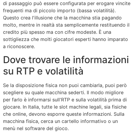
di passaggio può essere configurata per erogare vincite
frequenti ma di piccolo importo (bassa volatilità).
Questo crea l'illusione che la macchina stia pagando
molto, mentre in realtà sta semplicemente restituendo il
credito più spesso ma con cifre modeste. È una
sottigliezza che molti giocatori esperti hanno imparato
a riconoscere.
Dove trovare le informazioni
su RTP e volatilità
Se la disposizione fisica non puoi cambiarla, puoi però
scegliere su quale macchina sederti. Il modo migliore
per farlo è informarsi sull'RTP e sulla volatilità prima di
giocare. In Italia, tutte le slot machine legali, sia fisiche
che online, devono esporre queste informazioni. Sulla
macchina fisica, cerca un cartello informativo o un
menù nel software del gioco.