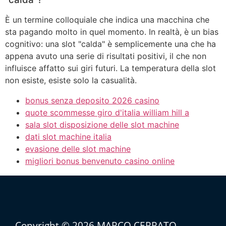
È un termine colloquiale che indica una macchina che
sta pagando molto in quel momento. In realtà, è un bias
cognitivo: una slot "calda" è semplicemente una che ha
appena avuto una serie di risultati positivi, il che non
influisce affatto sui giri futuri. La temperatura della slot
non esiste, esiste solo la casualità.
bonus senza deposito 2026 casino
quote scommesse giro d'italia william hill a
sala slot disposizione delle slot machine
dati slot machine italia
evasione delle slot machine
migliori bonus benvenuto casino online
Copyright © 2026 MARCO CERRATO