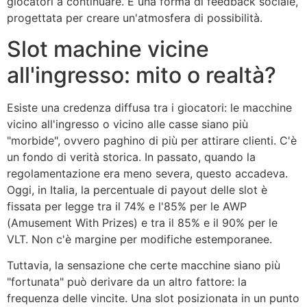
giocatori a continuare. È una forma di feedback sociale,
progettata per creare un'atmosfera di possibilità.
Slot machine vicine
all'ingresso: mito o realtà?
Esiste una credenza diffusa tra i giocatori: le macchine
vicino all'ingresso o vicino alle casse siano più
"morbide", ovvero paghino di più per attirare clienti. C'è
un fondo di verità storica. In passato, quando la
regolamentazione era meno severa, questo accadeva.
Oggi, in Italia, la percentuale di payout delle slot è
fissata per legge tra il 74% e l'85% per le AWP
(Amusement With Prizes) e tra il 85% e il 90% per le
VLT. Non c'è margine per modifiche estemporanee.
Tuttavia, la sensazione che certe macchine siano più
"fortunata" può derivare da un altro fattore: la
frequenza delle vincite. Una slot posizionata in un punto