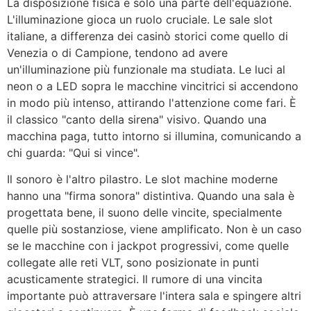
La disposizione fisica è solo una parte dell'equazione.
L'illuminazione gioca un ruolo cruciale. Le sale slot
italiane, a differenza dei casinò storici come quello di
Venezia o di Campione, tendono ad avere
un'illuminazione più funzionale ma studiata. Le luci al
neon o a LED sopra le macchine vincitrici si accendono
in modo più intenso, attirando l'attenzione come fari. È
il classico "canto della sirena" visivo. Quando una
macchina paga, tutto intorno si illumina, comunicando a
chi guarda: "Qui si vince".
Il sonoro è l'altro pilastro. Le slot machine moderne
hanno una "firma sonora" distintiva. Quando una sala è
progettata bene, il suono delle vincite, specialmente
quelle più sostanziose, viene amplificato. Non è un caso
se le macchine con i jackpot progressivi, come quelle
collegate alle reti VLT, sono posizionate in punti
acusticamente strategici. Il rumore di una vincita
importante può attraversare l'intera sala e spingere altri