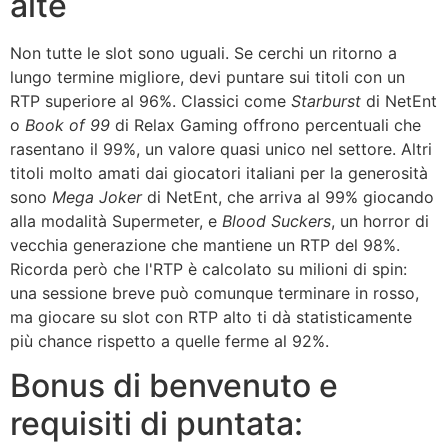
alte
Non tutte le slot sono uguali. Se cerchi un ritorno a
lungo termine migliore, devi puntare sui titoli con un
RTP superiore al 96%. Classici come
Starburst
di NetEnt
o
Book of 99
di Relax Gaming offrono percentuali che
rasentano il 99%, un valore quasi unico nel settore. Altri
titoli molto amati dai giocatori italiani per la generosità
sono
Mega Joker
di NetEnt, che arriva al 99% giocando
alla modalità Supermeter, e
Blood Suckers
, un horror di
vecchia generazione che mantiene un RTP del 98%.
Ricorda però che l'RTP è calcolato su milioni di spin:
una sessione breve può comunque terminare in rosso,
ma giocare su slot con RTP alto ti dà statisticamente
più chance rispetto a quelle ferme al 92%.
Bonus di benvenuto e
requisiti di puntata: