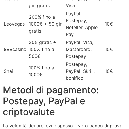
giri gratis
Visa
PayPal,
200% fino a
Postepay,
LeoVegas
1000€ + 50 giri
10€
Neteller, Apple
gratis
Pay
20€ gratis +
PayPal, Visa,
888casino
100% fino a
Mastercard,
10€
500€
Postepay
Postepay,
100% fino a
Snai
PayPal, Skrill,
10€
1000€
bonifico
Metodi di pagamento:
Postepay, PayPal e
criptovalute
La velocità dei prelievi è spesso il vero banco di prova