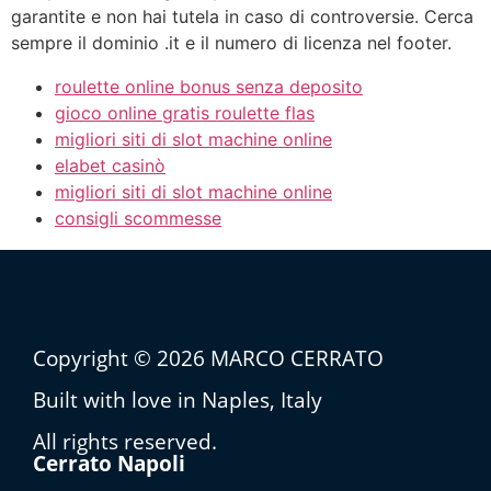
garantite e non hai tutela in caso di controversie. Cerca
sempre il dominio .it e il numero di licenza nel footer.
roulette online bonus senza deposito
gioco online gratis roulette flas
migliori siti di slot machine online
elabet casinò
migliori siti di slot machine online
consigli scommesse
Copyright © 2026 MARCO CERRATO
Built with love in Naples, Italy
All rights reserved.
Cerrato Napoli