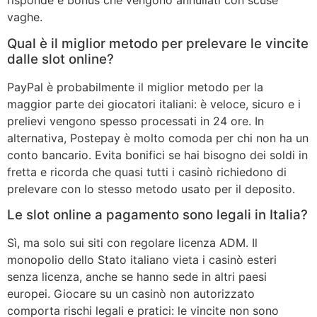
risponde e bonus che vengono annullati con scuse
vaghe.
Qual è il miglior metodo per prelevare le vincite
dalle slot online?
PayPal è probabilmente il miglior metodo per la
maggior parte dei giocatori italiani: è veloce, sicuro e i
prelievi vengono spesso processati in 24 ore. In
alternativa, Postepay è molto comoda per chi non ha un
conto bancario. Evita bonifici se hai bisogno dei soldi in
fretta e ricorda che quasi tutti i casinò richiedono di
prelevare con lo stesso metodo usato per il deposito.
Le slot online a pagamento sono legali in Italia?
Sì, ma solo sui siti con regolare licenza ADM. Il
monopolio dello Stato italiano vieta i casinò esteri
senza licenza, anche se hanno sede in altri paesi
europei. Giocare su un casinò non autorizzato
comporta rischi legali e pratici: le vincite non sono