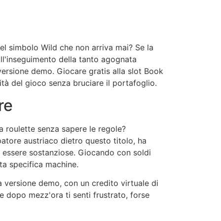
el simbolo Wild che non arriva mai? Se la
all'inseguimento della tanto agognata
 versione demo. Giocare gratis alla slot Book
tà del gioco senza bruciare il portafoglio.
re
a roulette senza sapere le regole?
tore austriaco dietro questo titolo, ha
o essere sostanziose. Giocando con soldi
sta specifica machine.
a versione demo, con un credito virtuale di
Se dopo mezz'ora ti senti frustrato, forse