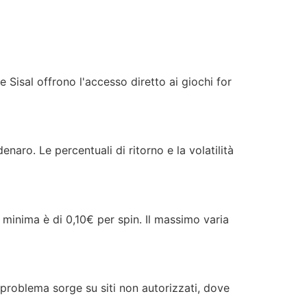
Sisal offrono l'accesso diretto ai giochi for
aro. Le percentuali di ritorno e la volatilità
 minima è di 0,10€ per spin. Il massimo varia
problema sorge su siti non autorizzati, dove