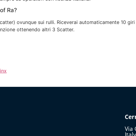
 of Ra?
catter) ovunque sui rulli. Riceverai automaticamente 10 giri
unzione ottenendo altri 3 Scatter.
inx
Cer
Via 
Ital