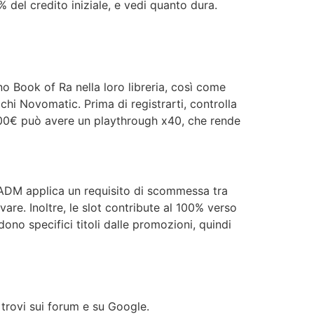
% del credito iniziale, e vedi quanto dura.
nno Book of Ra nella loro libreria, così come
i Novomatic. Prima di registrarti, controlla
000€ può avere un playthrough x40, che rende
ò ADM applica un requisito di scommessa tra
re. Inoltre, le slot contribute al 100% verso
dono specifici titoli dalle promozioni, quindi
 trovi sui forum e su Google.