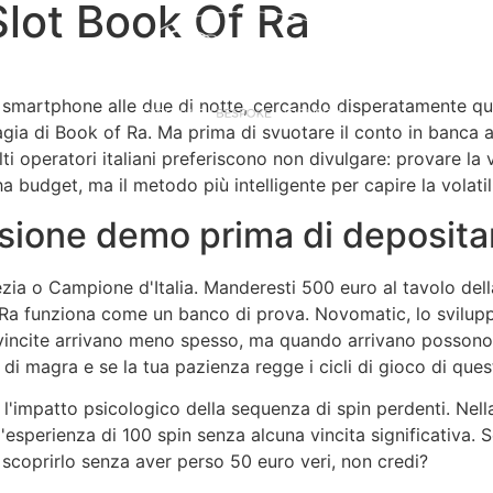
Slot Book Of Ra
lo smartphone alle due di notte, cercando disperatamente qu
agia di Book of Ra. Ma prima di svuotare il conto in banca 
ti operatori italiani preferiscono non divulgare: provare la
budget, ma il metodo più intelligente per capire la volatili
rsione demo prima di deposita
ezia o Campione d'Italia. Manderesti 500 euro al tavolo dell
Ra funziona come un banco di prova. Novomatic, lo sviluppa
 le vincite arrivano meno spesso, ma quando arrivano posson
di di magra e se la tua pazienza regge i cicli di gioco di que
 l'impatto psicologico della sequenza di spin perdenti. Nell
 l'esperienza di 100 spin senza alcuna vincita significativa. 
 scoprirlo senza aver perso 50 euro veri, non credi?