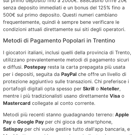
sul primo deposito fino a 2000€. 888casino offre 20€
senza deposito immediati e un bonus del 125% fino a
500€ sul primo deposito. Questi numeri cambiano
frequentemente, quindi è sempre bene verificare le
condizioni attuali direttamente sui siti degli operatori.
Metodi di Pagamento Popolari in Trentino
I giocatori italiani, inclusi quelli della provincia di Trento,
utilizzano prevalentemente metodi di pagamento sicuri
e diffusi.
Postepay
resta la carta prepagata più usata
per i depositi, seguita da
PayPal
che offre un livello di
protezione aggiuntivo sulle transazioni. Chi preferisce i
portafogli digitali opta spesso per
Skrill
o
Neteller
,
mentre i più tradizionalisti usano direttamente
Visa
o
Mastercard
collegate al conto corrente.
Metodi più recenti stanno guadagnando terreno:
Apple
Pay
e
Google Pay
per chi gioca da smartphone,
Satispay
per chi vuole gestire tutto dall'app bancaria, e