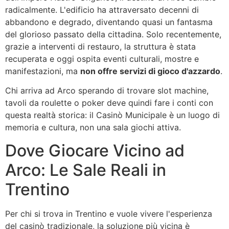
radicalmente. L'edificio ha attraversato decenni di
abbandono e degrado, diventando quasi un fantasma
del glorioso passato della cittadina. Solo recentemente,
grazie a interventi di restauro, la struttura è stata
recuperata e oggi ospita eventi culturali, mostre e
manifestazioni, ma
non offre servizi di gioco d'azzardo
.
Chi arriva ad Arco sperando di trovare slot machine,
tavoli da roulette o poker deve quindi fare i conti con
questa realtà storica: il Casinò Municipale è un luogo di
memoria e cultura, non una sala giochi attiva.
Dove Giocare Vicino ad
Arco: Le Sale Reali in
Trentino
Per chi si trova in Trentino e vuole vivere l'esperienza
del casinò tradizionale, la soluzione più vicina è