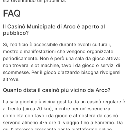
sta diventando un problema.
FAQ
Il Casinò Municipale di Arco è aperto al
pubblico?
Sì, l'edificio è accessibile durante eventi culturali,
mostre e manifestazioni che vengono organizzate
periodicamente. Non è però una sala da gioco attiva:
non troverai slot machine, tavoli da gioco o servizi di
scommesse. Per il gioco d'azzardo bisogna rivolgersi
altrove.
Quanto dista il casinò più vicino da Arco?
La sala giochi più vicina gestita da un casinò regolare è
a Trento (circa 70 km), mentre per un'esperienza
completa con tavoli da gioco e atmosfera da casinò
servono almeno 4-5 ore di viaggio fino a Sanremo. Da
qui l'interesse crescente per le piattaforme online.