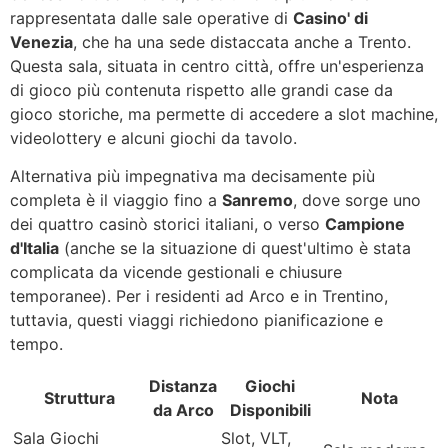
rappresentata dalle sale operative di
Casino' di
Venezia
, che ha una sede distaccata anche a Trento.
Questa sala, situata in centro città, offre un'esperienza
di gioco più contenuta rispetto alle grandi case da
gioco storiche, ma permette di accedere a slot machine,
videolottery e alcuni giochi da tavolo.
Alternativa più impegnativa ma decisamente più
completa è il viaggio fino a
Sanremo
, dove sorge uno
dei quattro casinò storici italiani, o verso
Campione
d'Italia
(anche se la situazione di quest'ultimo è stata
complicata da vicende gestionali e chiusure
temporanee). Per i residenti ad Arco e in Trentino,
tuttavia, questi viaggi richiedono pianificazione e
tempo.
Distanza
Giochi
Struttura
Nota
da Arco
Disponibili
Sala Giochi
Slot, VLT,