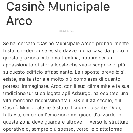
Casinò Municipale
Arco
Se hai cercato "Casinò Municipale Arco", probabilmente
ti stai chiedendo se esiste davvero una casa da gioco in
questa graziosa cittadina trentina, oppure sei un
appassionato di storia locale che vuole scoprire di più
su questo edificio affascinante. La risposta breve è: sì,
esiste, ma la storia è molto più complessa di quanto
potresti immaginare. Arco, con il suo clima mite e la sua
tradizione turistica legata agli Asburgo, ha ospitato una
vita mondana ricchissima tra il XIX e il XX secolo, e il
Casinò Municipale ne è stato il cuore pulsante. Oggi,
tuttavia, chi cerca l'emozione del gioco d'azzardo in
questa zona deve guardare altrove — verso le strutture
operative o, sempre più spesso, verso le piattaforme