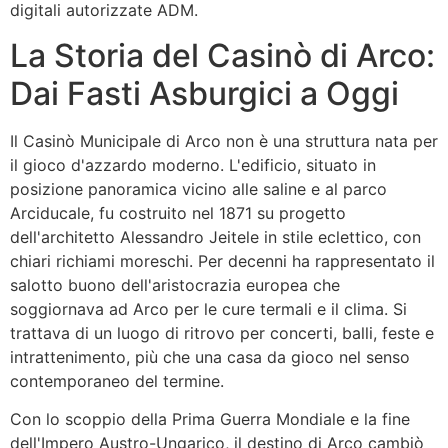
digitali autorizzate ADM.
La Storia del Casinò di Arco:
Dai Fasti Asburgici a Oggi
Il Casinò Municipale di Arco non è una struttura nata per
il gioco d'azzardo moderno. L'edificio, situato in
posizione panoramica vicino alle saline e al parco
Arciducale, fu costruito nel 1871 su progetto
dell'architetto Alessandro Jeitele in stile eclettico, con
chiari richiami moreschi. Per decenni ha rappresentato il
salotto buono dell'aristocrazia europea che
soggiornava ad Arco per le cure termali e il clima. Si
trattava di un luogo di ritrovo per concerti, balli, feste e
intrattenimento, più che una casa da gioco nel senso
contemporaneo del termine.
Con lo scoppio della Prima Guerra Mondiale e la fine
dell'Impero Austro-Ungarico, il destino di Arco cambiò